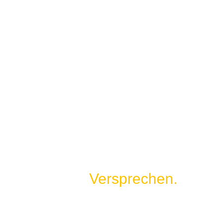
Unser
Versprechen.
Wir nehmen uns Ihren Problemen an. Vertrauen Sie auf unsere
langjährige Erfahrung und profitieren Sie von smarten