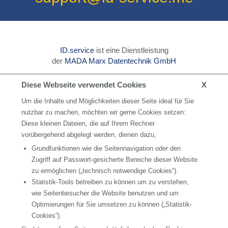
MADA Marx Datentechnik GmbH
Hinterhofen 4,
78052 Villingen-Schwenningen
Deutschland
+49 (0) 7721 / 8848 - 0
support@id-service.me
Diese Webseite verwendet Cookies
X
www.mada.de
Um die Inhalte und Möglichkeiten dieser Seite ideal für Sie
Kreation & Gestaltung
www.gildner.de
nutzbar zu machen, möchten wir gerne Cookies setzen:
Diese kleinen Dateien, die auf Ihrem Rechner
Login
vorübergehend abgelegt werden, dienen dazu,
Kontakt
Grundfunktionen wie die Seitennavigation oder den
Zugriff auf Passwort-gesicherte Bereiche dieser Website
Datenschutz
zu ermöglichen („technisch notwendige Cookies“).
Statistik-Tools betreiben zu können um zu verstehen,
Impressum
wie Seitenbesucher die Website benutzen und um
Optimierungen für Sie umsetzen zu können („Statistik-
Cookies“).